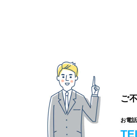
ご
お電
TE