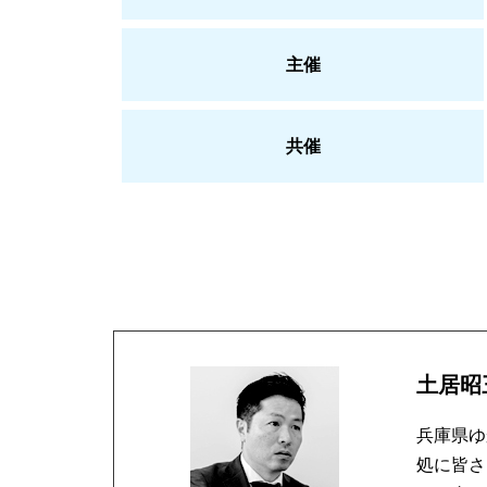
主催
共催
土居昭
兵庫県ゆ
処に皆さ